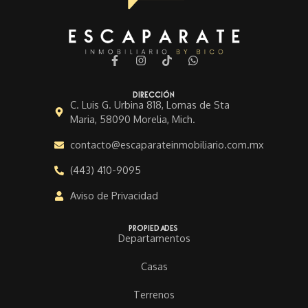
F
I
T
W
a
n
i
h
c
s
k
a
e
t
t
t
Dirección
b
a
o
s
C. Luis G. Urbina 818, Lomas de Sta
o
g
k
a
Maria, 58090 Morelia, Mich.
o
r
p
k
a
p
contacto@escaparateinmobiliario.com.mx
-
m
f
(443) 410-9095
Aviso de Privacidad
Propiedades
Departamentos
Casas
Terrenos