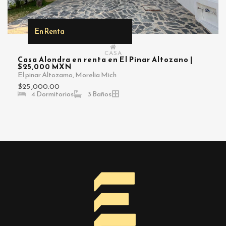
En Renta
CASA
Casa Alondra en renta en El Pinar Altozano |
$25,000 MXN
El pinar Altozamo, Morelia Mich
$25 ,000.00
4 Dormitorios
3 Baños