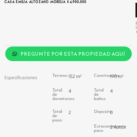
CASA EMILIA ALTOZANO MORELIA $4,900,000
PREGUNTE POR ESTA PROPIEDAD AQUÍ
Terreno:
Construcción:
152 m²
190 m²
Especificaciones
Total
Total
4
4
de
de
dormitorios:
baños:
Total
Deposito:
2
0
de
pisos:
Estacionamiento
2 Autos
para: